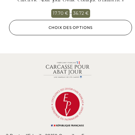
17.70
€
–
36.72
€
CHOIX DES OPTIONS