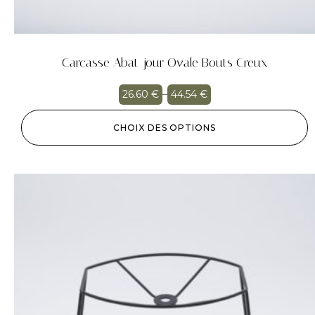
Carcasse Abat-jour Ovale Bouts Creux
26.60
€
–
44.54
€
CHOIX DES OPTIONS