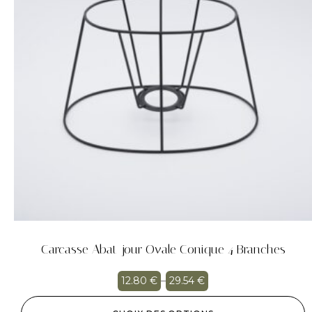
Carcasse Abat-jour Ovale Conique 4 Branches
12.80
€
–
29.54
€