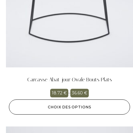
Carcasse Abat-jour Ovale Bouts Plats
18.72
€
–
36.60
€
CHOIX DES OPTIONS