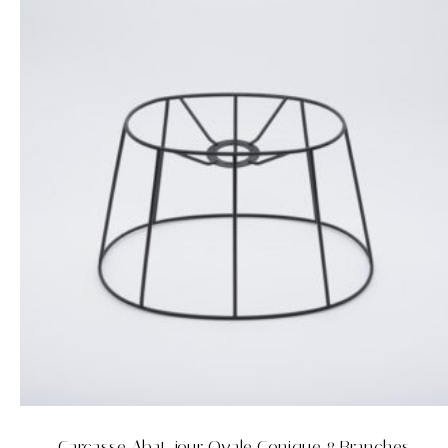
Carcasse Abat-jour Ovale Conique 8 Branches