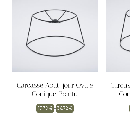
Carcasse Abat-jour Ovale
Carcas
Conique Pointu
Con
17.70
€
–
36.72
€