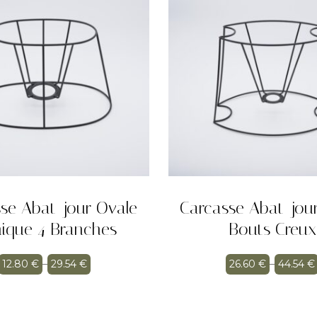
se Abat-jour Ovale
Carcasse Abat-jou
ique 4 Branches
Bouts Creux
12.80
€
–
29.54
€
26.60
€
–
44.54
€