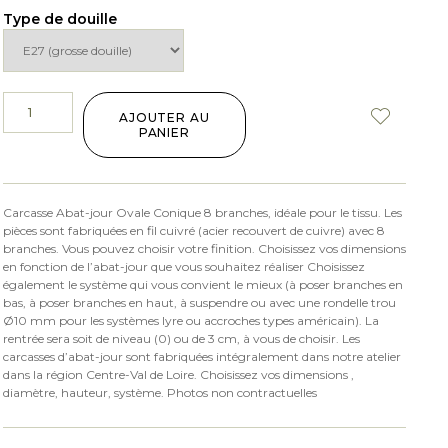
Type de douille
AJOUTER AU
PANIER
Carcasse Abat-jour Ovale Conique 8 branches, idéale pour le tissu. Les
pièces sont fabriquées en fil cuivré (acier recouvert de cuivre) avec 8
branches. Vous pouvez choisir votre finition. Choisissez vos dimensions
en fonction de l’abat-jour que vous souhaitez réaliser Choisissez
également le système qui vous convient le mieux (à poser branches en
bas, à poser branches en haut, à suspendre ou avec une rondelle trou
Ø10 mm pour les systèmes lyre ou accroches types américain). La
rentrée sera soit de niveau (0) ou de 3 cm, à vous de choisir. Les
carcasses d’abat-jour sont fabriquées intégralement dans notre atelier
dans la région Centre-Val de Loire. Choisissez vos dimensions ,
diamètre, hauteur, système. Photos non contractuelles