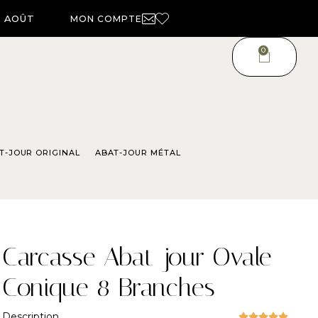
4 AOÛT
MON COMPTE
0
T-JOUR ORIGINAL
ABAT-JOUR MÉTAL
Carcasse Abat-jour Ovale
Conique 8 Branches
Description




