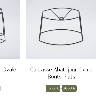
r Ovale
Carcasse Abat-jour Ovale
Bouts Plats
18.72
€
–
36.60
€