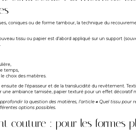
es
iques, coniques ou de forme tambour, la technique du recouvremen
nouveau tissu ou papier est d’abord appliqué sur un support (souv
.
lière,
le temps,
 le choix des matières.
suite de l’épaisseur et de la translucidité du revêtement. Texti
our une ambiance tamisée, papier texturé pour un effet décoratif
profondir la question des matières, l’article
«
Quel tissu pour r
fférentes options possibles.
 couture : pour les formes p