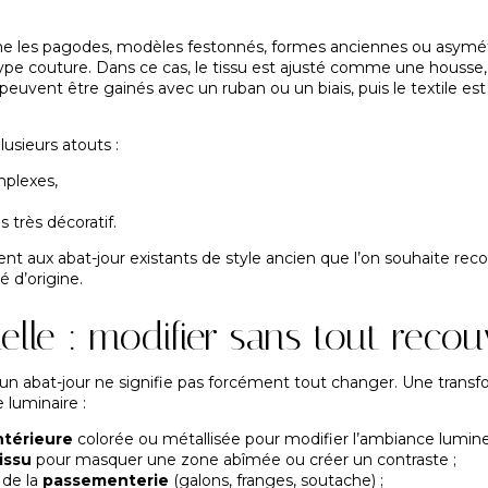
e les pagodes, modèles festonnés, formes anciennes ou asymét
type couture. Dans ce cas, le tissu est ajusté comme une housse
peuvent être gainés avec un ruban ou un biais, puis le textile est
usieurs atouts :
mplexes,
s très décoratif.
ent aux abat-jour existants de style ancien que l’on souhaite reco
é d’origine.
elle : modifier sans tout recouv
 abat-jour ne signifie pas forcément tout changer. Une transfor
 luminaire :
ntérieure
colorée ou métallisée pour modifier l’ambiance lumine
issu
pour masquer une zone abîmée ou créer un contraste ;
 de la
passementerie
(galons, franges, soutache) ;