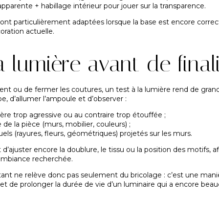
pparente + habillage intérieur pour jouer sur la transparence.
sont particulièrement adaptées lorsque la base est encore correc
oration actuelle.
la lumière avant de final
nt ou de fermer les coutures, un test à la lumière rend de grands 
mpe, d’allumer l’ampoule et d’observer :
mière trop agressive ou au contraire trop étouffée ;
 de la pièce (murs, mobilier, couleurs) ;
uels (rayures, fleurs, géométriques) projetés sur les murs.
’ajuster encore la doublure, le tissu ou la position des motifs, af
’ambiance recherchée.
tant
ne relève donc pas seulement du bricolage : c’est une maniè
 et de prolonger la durée de vie d’un luminaire qui a encore beauc