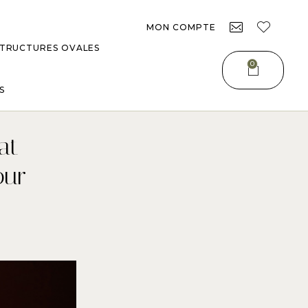
MON COMPTE
TRUCTURES OVALES
0
S
at-
our