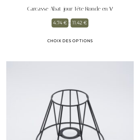
Carcasse Abat-jour Tête Ronde en V
4.74
€
–
11.42
€
CHOIX DES OPTIONS