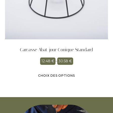
Carcasse Abat-jour Conique Standard
12.48
€
–
30.58
€
CHOIX DES OPTIONS