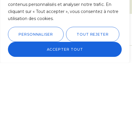
DÉCOUVRIR L'ENTREPRISE
contenus personnalisés et analyser notre trafic. En
cliquant sur « Tout accepter », vous consentez à notre
utilisation des cookies.
Les dernières réalisations
PERSONNALISER
TOUT REJETER
ACCEPTER TOUT
BOUTIQUE
WISHLIST
COMPTE