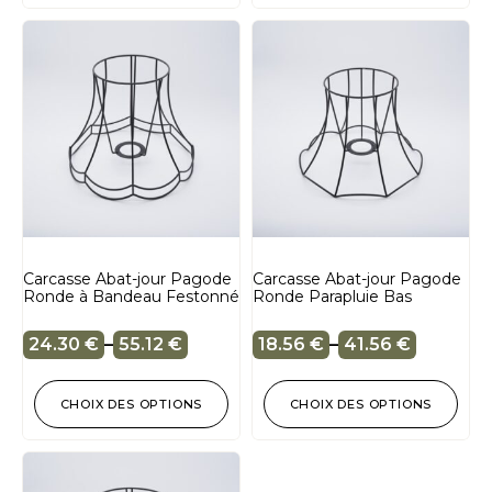
Carcasse Abat-jour Pagode
Carcasse Abat-jour Pagode
Ronde à Bandeau Festonné
Ronde Parapluie Bas
24.30
€
–
55.12
€
18.56
€
–
41.56
€
CHOIX DES OPTIONS
CHOIX DES OPTIONS