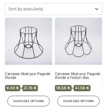
Sort by popularity
Carcasse Abat-jour Pagode
Carcasse Abat-jour Pagode
Ronde
Ronde à Feston Bas
9.00
€
–
21.16
€
18.56
€
–
41.56
€
CHOIX DES OPTIONS
CHOIX DES OPTIONS