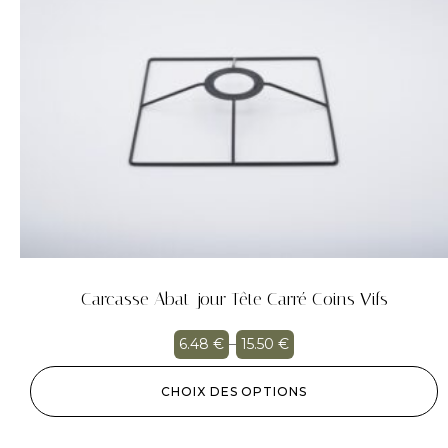
Carcasse Abat-jour Tête Carré Coins Vifs
6.48
€
–
15.50
€
CHOIX DES OPTIONS