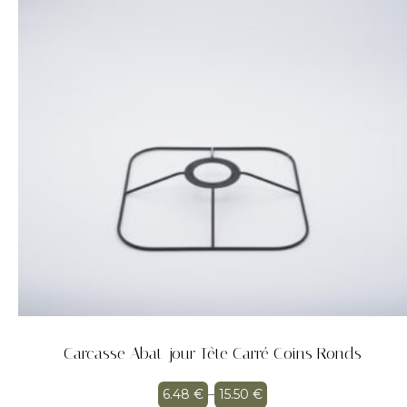
Carcasse Abat-jour Tête Carré Coins Ronds
6.48
€
–
15.50
€