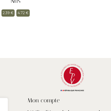
Nus
2.39
€
–
4.72
€
Mon compte