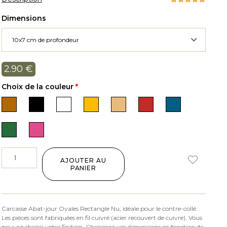
Dimensions
2.90
€
Choix de la couleur
*
AJOUTER AU
PANIER
Carcasse Abat-jour Ovales Rectangle Nu, idéale pour le contre-collé.
Les pièces sont fabriquées en fil cuivré (acier recouvert de cuivre). Vous
pouvez choisir votre finition. Choisissez vos dimensions en fonction de