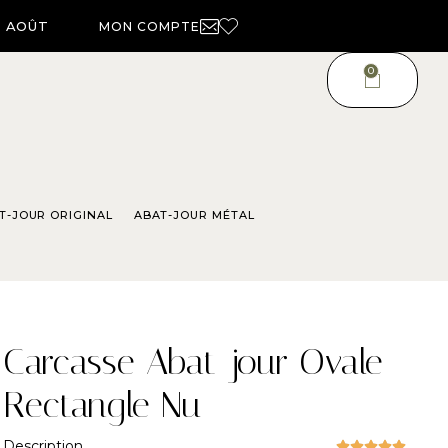
4 AOÛT
MON COMPTE
0
T-JOUR ORIGINAL
ABAT-JOUR MÉTAL
Carcasse Abat-jour Ovale
Rectangle Nu
Description




