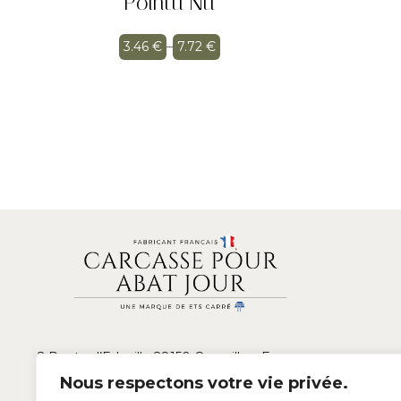
Pointu Nu
3.46
€
–
7.72
€
2 Route d’Edeville 28150 Ouarville – France
Nous respectons votre vie privée.