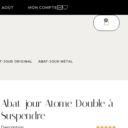
4 AOÛT
MON COMPTE
0
T-JOUR ORIGINAL
ABAT-JOUR MÉTAL
Abat-jour Atome Double à
Suspendre
Description




