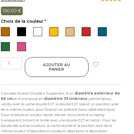
190.00
€
Choix de la couleur
*
AJOUTER AU
PANIER
Carcasse Atome Double à Suspendre, d’un
diamètre extérieur de
60 cm
,et d’une boule en
diamètre 35 intérieur,
peinte époxy,
vendu avec le cache douille E27, la douille E27 lisse et un pavillon acier
de la même couleur pour fixation au plafond (sans câble électrique)
Pour la boule en couleur dorée, elle est recouverte d’un époxy
transparent brillant et livrée avec une douille E27 en laiton. Pour les
boules des autres couleurs, le cache douille et le pavillon sont de la
même couleur Disponible en couleurs. Idéal pour la décoration.